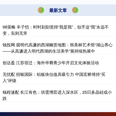
最新文章
98策略 丰子恺：时时刻刻觉得“我是我”，似乎这“我”永远不
变，实则无常
钱投网 观明代高濂的西湖幽赏地图：韩美林艺术馆“湖山养心
——从高濂进入明代西湖的生活美学”展持续热展中
创达盈 江苏宿迁：海外华裔青少年开启文化体验活动
无忧配 招银国际：铝板块估值具吸引力 中国宏桥维持“买
入”评级
钱程速配 长江有色：供需博弈进入深水区，25日多晶硅或小
跌