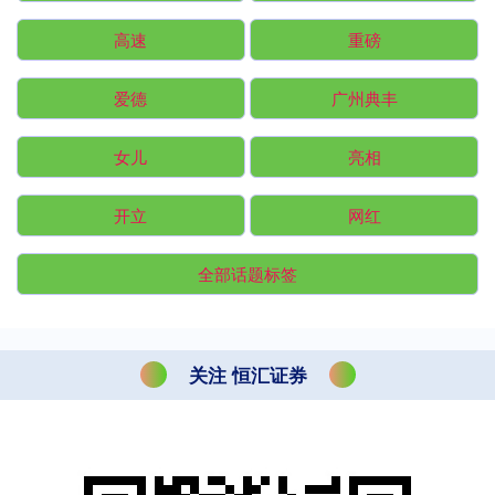
高速
重磅
爱德
广州典丰
女儿
亮相
开立
网红
全部话题标签
关注 恒汇证券