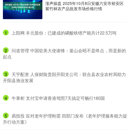
涨声操盘 2025年10月8日安徽六安市裕安区
紫竹林农产品批发市场价格行情
1
​上阳网 丰元股份：已建成的磷酸铁锂产能共计22.5万吨
2
​问道管理 中国驻美大使谢锋：釜山会晤不是终点，而是新的
起点
3
​天宇配资 人保财险贵阳开阳支公司：联合县农业农村局助力
开阳县渔业发展
4
​牛掌柜 支付宝申请香港驾照7天搞定可畅行180国
5
​易投投 应对老年护理刚需 四部门发布《老年护理服务能力提
升行动方案》