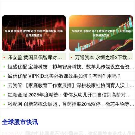
乐众盈 黄国昌倡智库对接 郑丽文喊有默契 共谋台湾未来蓝图
万通资本 永恒之塔2下载慢优化解析：UU加速器高效解决方案
恒盛优配 宝馨科技：拟与智身科技、数羊儿传媒设立合资公司 聚
诚信优配 VIPKID北美外教课效果如何？有副作用吗？
云资管 【家庭教育工作室展播】深耕校家社协同育人沃土——朴英
红领金服 2025年度精选：带你从幼儿开口自信到高阶对答如流
秒配网 创新药概念崛起，首药控股20%涨停，微芯生物等大涨
全球股市快讯
04:10 PM