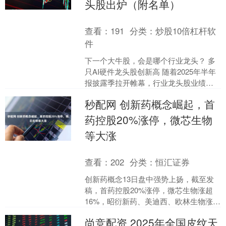
头股出炉（附名单）
查看：
191
分类：
炒股10倍杠杆软
件
下一个大牛股，会是哪个行业龙头？ 多
只AI硬件龙头股创新高 随着2025年半年
报披露季拉开帷幕，行业龙头股业绩数
据备受各方关注。龙头股的业绩情况能
秒配网 创新药概念崛起，首
在一定程度上反....
药控股20%涨停，微芯生物
等大涨
查看：
202
分类：
恒汇证券
创新药概念13日盘中强势上扬，截至发
稿，首药控股20%涨停，微芯生物涨超
16%，昭衍新药、美迪西、欧林生物涨超
9%，常山药业等涨超8%，凯莱英涨逾
尚竞配资 2025年全国皮纹天
7%。 央视新....