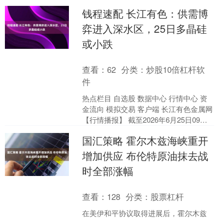
几内亚铝土矿出口政策潜在变动及资金
钱程速配 长江有色：供需博
轮动等因素承....
弈进入深水区，25日多晶硅
或小跌
查看：
62
分类：
炒股10倍杠杆软
件
热点栏目 自选股 数据中心 行情中心 资
金流向 模拟交易 客户端 长江有色金属网
【行情播报】 截至2026年6月25日09：
07：08，广期所多晶硅主力合约（....
国汇策略 霍尔木兹海峡重开
增加供应 布伦特原油抹去战
时全部涨幅
查看：
128
分类：
股票杠杆
在美伊和平协议取得进展后，霍尔木兹