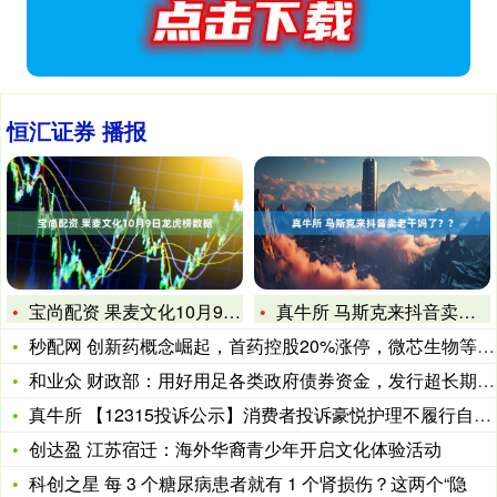
恒汇证券 播报
宝尚配资 果麦文化10月9日龙虎榜数据
真牛所 马斯克来抖音卖老干妈了？？
秒配网 创新药概念崛起，首药控股20%涨停，微芯生物等大涨
和业众 财政部：用好用足各类政府债券资金，发行超长期特别国债
真牛所 【12315投诉公示】消费者投诉豪悦护理不履行自己明
创达盈 江苏宿迁：海外华裔青少年开启文化体验活动
科创之星 每 3 个糖尿病患者就有 1 个肾损伤？这两个“隐