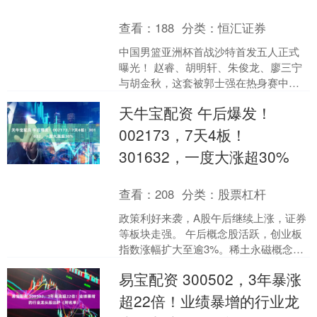
查看：
188
分类：
恒汇证券
中国男篮亚洲杯首战沙特首发五人正式
曝光！ 赵睿、胡明轩、朱俊龙、廖三宁
与胡金秋，这套被郭士强在热身赛中反
复验证的阵容，即将在8月5日23点的吉
天牛宝配资 午后爆发！
达球场迎来终极检验....
002173，7天4板！
301632，一度大涨超30%
查看：
208
分类：
股票杠杆
政策利好来袭，A股午后继续上涨，证券
等板块走强。 午后概念股活跃，创业板
指数涨幅扩大至逾3%。稀土永磁概念午
后拉升，金田股份、宁波韵升涨停。 脑
易宝配资 300502，3年暴涨
机接口概念活跃 ....
超22倍！业绩暴增的行业龙