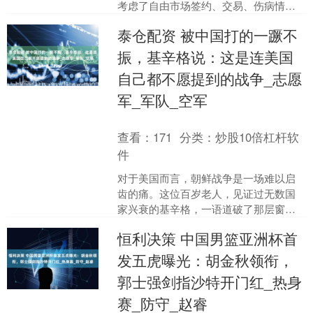
考虑了自由市场签约、交易、伤病情况
以及阵容搭配等因素。卫冕冠军雷霆依
泰仓配资 被中国打的一蹶不
然稳坐榜首，紧随....
振，基辛格说：这是连美国
自己都不愿提到的战争_志愿
军_军队_空军
查看：
171
分类：
炒股10倍杠杆软
件
对于美国而言，朝鲜战争是一场难以启
齿的痛。这位百岁老人，见证过无数国
家兴衰的基辛格，一语道破了那层窗户
纸：朝鲜战场，美国遭受了“形同失败”的
恒利决策 中国男篮亚洲杯首
重创，甚至“一蹶不振....
发五虎曝光：胡金秋领衔，
郭士强剑指沙特开门红_热身
赛_防守_赵睿