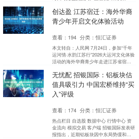
术馆公教厅展出的“湖山养心——从高濂
创达盈 江苏宿迁：海外华裔
进入明代西湖的生活....
青少年开启文化体验活动
查看：
194
分类：
恒汇证券
本文转自：人民网 7月24日，参加“千年
运河情·水韵江苏行”2026大运河文化体验
活动的海外华裔青少年走进江苏省宿迁
市博物馆，开启一场寻访运河历史、感
无忧配 招银国际：铝板块估
受非遗魅力....
值具吸引力 中国宏桥维持“买
入”评级
查看：
174
分类：
恒汇证券
热点栏目 自选股 数据中心 行情中心 资
金流向 模拟交易 客户端 招银国际发表研
报指出，近期铝板块因中东局势缓和、