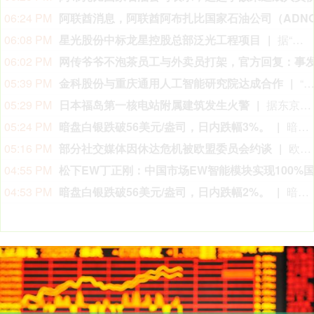
03:12 PM
03:05 PM
美国国家公路交通安全管理局（NHTSA）通
02:54 PM
日本食品自给率跌至历史新低
日本农林水产省8月7日公布的数据显示，2025财年，即2025年4月至2026年3月，按热量计算的日本食品自给率下降1个百分点至37%，为历史最低水平。日本食品自给率是指国内生产的食品占国内食品总供给的比例。日本农林水产省表示，大米消费减少是食品自给率下降的重要原因。日本大米消费长期以来主要依靠本国供应，是日本食品自给率的重要支撑。米价上涨导致居民大米消费减少，国产大米提供的热量随之减少，显著拉低日本整体食品自给率。（CCTV国际时讯）
02:35 PM
今日特朗普要闻
1、特朗普表示，重开霍尔木兹海峡的谈判正在推进，尽管伊朗议员正在考虑对与美国和以色列相关的船只实施限制。 2、特朗普：（关于人工智能）这可能比石油还要重要。谁赢得人工智能，谁就赢得一切。就是如此重要。人工智能比互联网大很多倍。 3、报道称，美国总统特朗普近日在一次私下会晤中表示，他希望副总统万斯能够赢得2028年总统大选。 4、美国总统特朗普当地时间8月7日宣布，联邦政府将向多个关键矿产和电池项目投资30亿美元，旨在增加美国国内产量，并以此推动国家安全与产业政策。 5、美国总统特朗普6日否认他对国防部长赫格塞思不满，称对赫格塞思所做的工作“非常满意”。 6、白宫本周致信库克称，特朗普“正在考虑”解除其职务，并要求她在三周内回应有关抵押贷款欺诈的指控。 7、特朗普媒体集团退出与Crypto.com的两项交易。 8、当地时间8月6日，有记者在采访美国总统特朗普时提出，如果民主党人在中期选举后控制国会众议院，可能会再次试图弹劾他，特朗普表示，“很多人说我是有史以来最伟大的总统之一”。
02:16 PM
布伦特原油暗盘跌破82美元，日内跌超1.6%。
02:05 PM
中信聚信落子南京
据南京发布，8月4日，“南京聚信天晟股权投资合伙企业（有限合伙）”正式落地紫金山国际科创基金街区。基金规模10.01亿元，管理人为中信聚信（北京）资本管理有限公司，其向上穿透的实际控制人为中信集团，管理人整体管理规模超百亿元。该基金在2026紫金山创投大会上签约启动组建，将重点投向新一代信息技术、高端装备、新材料、新能源、生物医药及新消费等领域，为南京科创产业注入新的资本动能。
01:46 PM
景林资产二季度大幅减持热门科技股
当地时间8月7日，知名千亿级私募景林资产披露2026年二季度末最新美股持仓（13F）。二季度，景林资产清仓英伟达、META等热门科技股，大幅减持英特尔、网易、谷歌等标的；景林资产在二季度末的美股持仓市值从38.8亿美元大幅下降至21.9亿美元，降幅达43%。在大幅收缩多只原有持仓的同时，景林资产也对部分半导体产业链公司进行了布局，包括近期业绩超预期的美国光模块制造商AAOI（应用光电）。
01:39 PM
01:20 PM
湖北首家宇树科技产业学院成立
据湖北日报，8月7日，湖北省首家宇树科技产业学院在长江工程职业技术学院成立。据悉，“宇树科技产业学院”由宇树科技股份有限公司与长江工程职业技术学院共建，实行“企业专家任院长、校内教授任执行副院长”双院长制管理架构，聚焦机器人调试、运维、技术支持等市场紧缺岗位，精准培育紧缺人才。