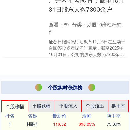
广升网 行动教育：截至10月
尽在新浪....
31日股东人数7300余户
查看：
89
分类：
炒股10倍杠杆软
件
证券日报网讯行动教育11月6日在互动平
台回答投资者提问时表示，截至2025年
10月31日，公司的股东人数为7300余
户。 （文章来源：证券日报） 海量资
讯、精准....
个股实时涨跌榜
个股跌幅
个股流入
个股流出
换手率
个股涨幅
排名
名称
最新价
涨幅
换手率
1
N展芯
116.52
396.89%
79.39%