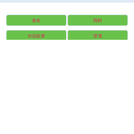
宣布
同时
兴泊证券
登顶
高速
重磅
爱德
广州典丰
女儿
亮相
开立
网红
全部话题标签