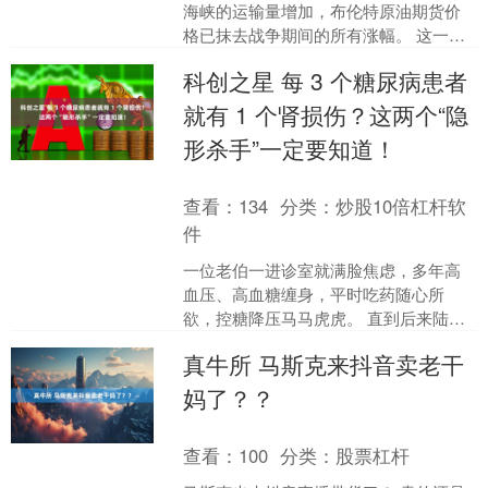
海峡的运输量增加，布伦特原油期货价
格已抹去战争期间的所有涨幅。 这一全
球基准油价周四延续跌势，跌破冲突前
科创之星 每 3 个糖尿病患者
的收盘价每桶72.48....
就有 1 个肾损伤？这两个“隐
形杀手”一定要知道！
查看：
134
分类：
炒股10倍杠杆软
件
一位老伯一进诊室就满脸焦虑，多年高
血压、高血糖缠身，平时吃药随心所
欲，控糖降压马马虎虎。 直到后来陆续
出现腿脚浮肿、浑身乏力、恶心反胃、
真牛所 马斯克来抖音卖老干
小便泡沫久久不散的情况，....
妈了？？
查看：
100
分类：
股票杠杆