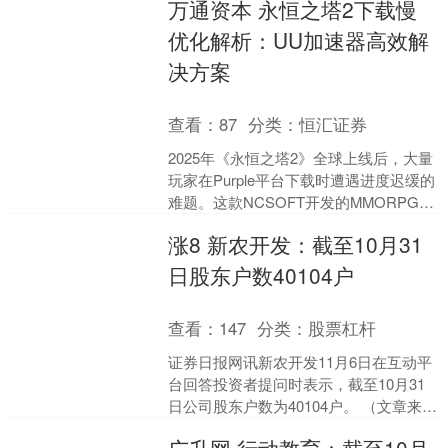
万通资本 永恒之塔2下载慢
规监管（FDA、....
优化解析：UU加速器高效解
决方案
查看：
87
分类：
恒汇证券
2025年《永恒之塔2》全球上线后，大量
玩家在Purple平台下载时遭遇进度迟缓的
难题。这款NCSOFT开发的MMORPG，
凭借虚幻5引擎和全手动战斗系统吸引
涨8 新农开发：截至10月31
了....
日股东户数40104户
查看：
147
分类：
股票杠杆
证券日报网讯新农开发11月6日在互动平
台回答投资者提问时表示，截至10月31
日公司股东户数为40104户。 （文章来
源：证券日报） 海量资讯、精准解读，