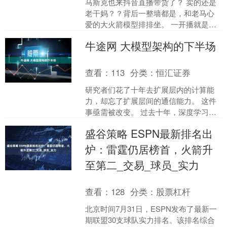
马斯克也来抖音直播带货了？ 卖的还是
老干妈？？背后一整墙都是，和老马心
爱的大火箭模型排排坐。 一开播就是
10W+ 在线，号召力这块没得说。 评论
牛途网 大模型架构的下半场
区热闹非凡，特....
查看：
113
分类：
恒汇证券
研究者们花了十年去扩展层内的计算能
力，却忘了扩展层间的通信能力。 这件
事亟需被改变。 过去十年，深度学习领
域取得进展的方式出奇地一致：什么都
盛谷策略 ESPN最新排名出
往大了整。更多参数、....
炉：雷霆仍居榜首，火箭升
至第二_交易_球员_实力
查看：
128
分类：
股票杠杆
北京时间7月31日，ESPN发布了最新一
期联盟30支球队实力排名。该排名综合