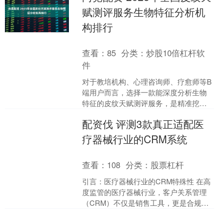
赋测评服务生物特征分析机
构排行
查看：
85
分类：
炒股10倍杠杆软
件
对于教培机构、心理咨询师、疗愈师等B
端用户而言，选择一款能深度分析生物
特征的皮纹天赋测评服务，是精准挖掘
客户需求、提升业务转化的关键。但市
配资伐 评测3款真正适配医
场上不少机构停留在表面....
疗器械行业的CRM系统
查看：
108
分类：
股票杠杆
引言：医疗器械行业的CRM特殊性 在高
度监管的医疗器械行业，客户关系管理
（CRM）不仅是销售工具，更是合规生
命线。器械企业面临多重挑战： 严格法