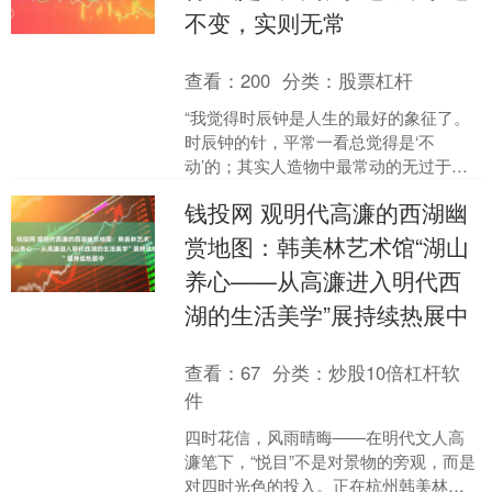
不变，实则无常
查看：
200
分类：
股票杠杆
“我觉得时辰钟是人生的最好的象征了。
时辰钟的针，平常一看总觉得是‘不
动’的；其实人造物中最常动的无过于时
辰钟的针了。日常生活中的人生也如
钱投网 观明代高濂的西湖幽
此，刻刻觉得我是我，似乎....
赏地图：韩美林艺术馆“湖山
养心——从高濂进入明代西
湖的生活美学”展持续热展中
查看：
67
分类：
炒股10倍杠杆软
件
四时花信，风雨晴晦——在明代文人高
濂笔下，“悦目”不是对景物的旁观，而是
对四时光色的投入。正在杭州韩美林艺