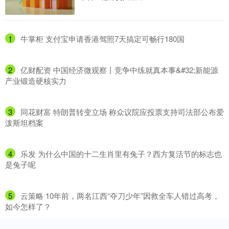
1
​牛掌柜 支付宝申请香港驾照7天搞定可畅行180国
2
​亿财配资 中国经济微观察丨竞争中练就真本事&#32;新能源
产业锻造硬核实力
3
​同花财富 特朗普转变立场 称众议院应投票支持司法部公布爱
泼斯坦档案
4
​乐发 为什么中国的十二生肖里有兔子？西方复活节的标志也
是兔子呢
5
​云策略 10年前，两名江西“夺刀少年”因救全车人错过高考，
如今怎样了？