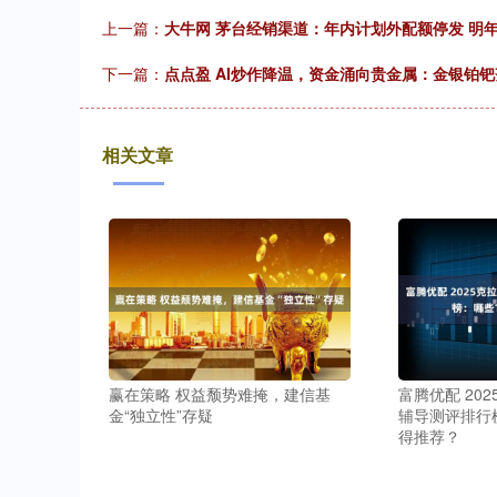
上一篇：
大牛网 茅台经销渠道：年内计划外配额停发 明
下一篇：
点点盈 AI炒作降温，资金涌向贵金属：金银铂钯
相关文章
赢在策略 权益颓势难掩，建信基
富腾优配 20
金“独立性”存疑
辅导测评排行
得推荐？