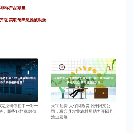
年非标产品减量
齐涨 美联储降息推波助澜
25克拉玛依初中一对一
天宇配资 人保财险贵阳开阳支公
榜：哪些1对1家教值
司：联合县农业农村局助力开阳县
渔业发展