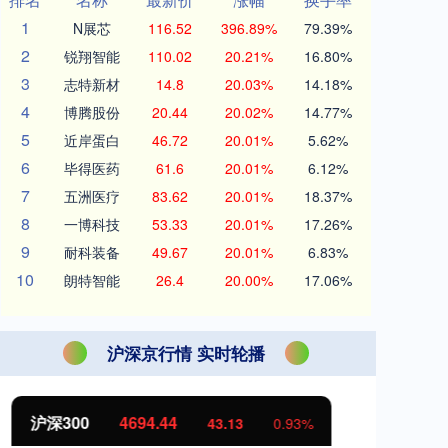
1
N展芯
116.52
396.89%
79.39%
2
锐翔智能
110.02
20.21%
16.80%
3
志特新材
14.8
20.03%
14.18%
4
博腾股份
20.44
20.02%
14.77%
5
近岸蛋白
46.72
20.01%
5.62%
6
毕得医药
61.6
20.01%
6.12%
7
五洲医疗
83.62
20.01%
18.37%
8
一博科技
53.33
20.01%
17.26%
9
耐科装备
49.67
20.01%
6.83%
10
朗特智能
26.4
20.00%
17.06%
沪深京行情 实时轮播
北证50
1134.24
创
11.37
1.01%