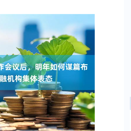
沪深300
4694.44
.42%
43.13
0.93%