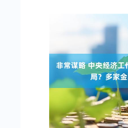
深证成指
14311.01
.68
1.02%
200.89
1