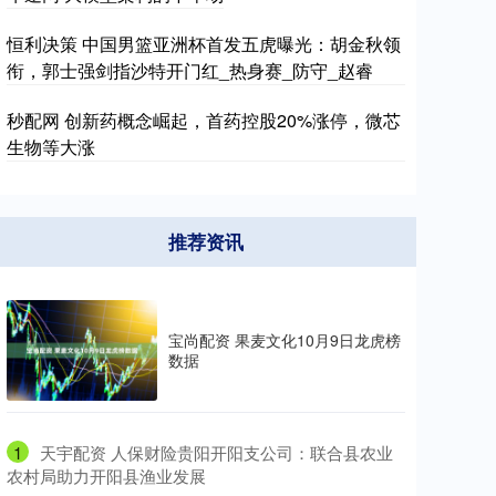
恒利决策 中国男篮亚洲杯首发五虎曝光：胡金秋领
衔，郭士强剑指沙特开门红_热身赛_防守_赵睿
秒配网 创新药概念崛起，首药控股20%涨停，微芯
生物等大涨
推荐资讯
宝尚配资 果麦文化10月9日龙虎榜
数据
1
​天宇配资 人保财险贵阳开阳支公司：联合县农业
农村局助力开阳县渔业发展