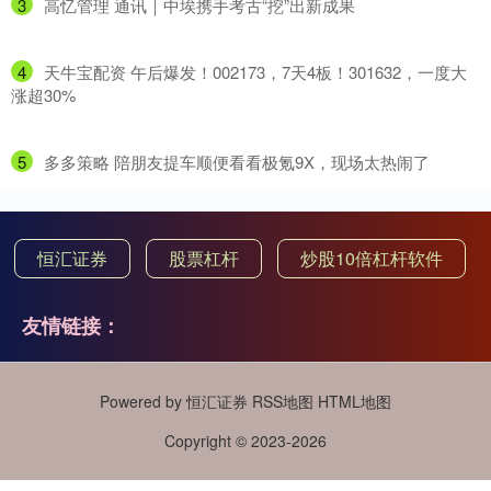
3
​高忆管理 通讯｜中埃携手考古“挖”出新成果
4
​天牛宝配资 午后爆发！002173，7天4板！301632，一度大
涨超30%
5
​多多策略 陪朋友提车顺便看看极氪9X，现场太热闹了
恒汇证券
股票杠杆
炒股10倍杠杆软件
友情链接：
Powered by
恒汇证券
RSS地图
HTML地图
Copyright
© 2023-2026