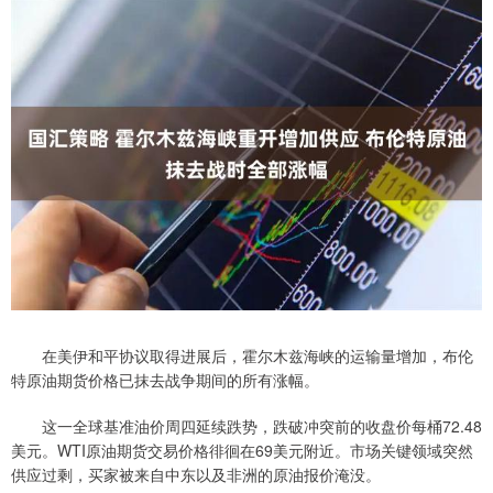
在美伊和平协议取得进展后，霍尔木兹海峡的运输量增加，布伦
特原油期货价格已抹去战争期间的所有涨幅。
这一全球基准油价周四延续跌势，跌破冲突前的收盘价每桶72.48
美元。WTI原油期货交易价格徘徊在69美元附近。市场关键领域突然
供应过剩，买家被来自中东以及非洲的原油报价淹没。