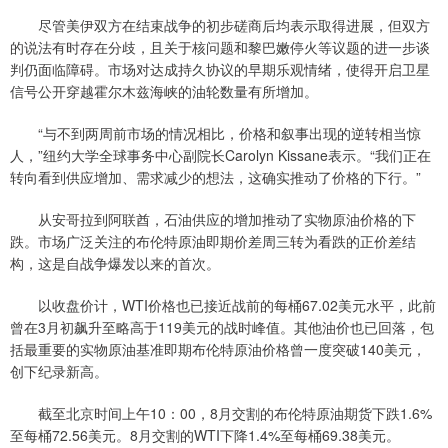
尽管美伊双方在结束战争的初步磋商后均表示取得进展，但双方
的说法有时存在分歧，且关于核问题和黎巴嫩停火等议题的进一步谈
判仍面临障碍。市场对达成持久协议的早期乐观情绪，使得开启卫星
信号公开穿越霍尔木兹海峡的油轮数量有所增加。
“与不到两周前市场的情况相比，价格和叙事出现的逆转相当惊
人，”纽约大学全球事务中心副院长Carolyn Kissane表示。“我们正在
转向看到供应增加、需求减少的想法，这确实推动了价格的下行。”
从安哥拉到阿联酋，石油供应的增加推动了实物原油价格的下
跌。市场广泛关注的布伦特原油即期价差周三转为看跌的正价差结
构，这是自战争爆发以来的首次。
以收盘价计，WTI价格也已接近战前的每桶67.02美元水平，此前
曾在3月初飙升至略高于119美元的战时峰值。其他油价也已回落，包
括最重要的实物原油基准即期布伦特原油价格曾一度突破140美元，
创下纪录新高。
截至北京时间上午10：00，8月交割的布伦特原油期货下跌1.6%
至每桶72.56美元。8月交割的WTI下降1.4%至每桶69.38美元。