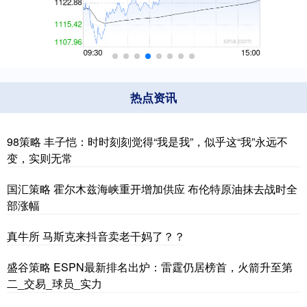
热点资讯
98策略 丰子恺：时时刻刻觉得“我是我”，似乎这“我”永远不
变，实则无常
国汇策略 霍尔木兹海峡重开增加供应 布伦特原油抹去战时全
部涨幅
真牛所 马斯克来抖音卖老干妈了？？
盛谷策略 ESPN最新排名出炉：雷霆仍居榜首，火箭升至第
二_交易_球员_实力