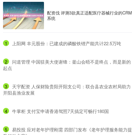
配资伐 评测3款真正适配医疗器械行业的CRM
系统
1
​上阳网 丰元股份：已建成的磷酸铁锂产能共计22.5万吨
2
​问道管理 中国驻美大使谢锋：釜山会晤不是终点，而是新的
起点
3
​天宇配资 人保财险贵阳开阳支公司：联合县农业农村局助力
开阳县渔业发展
4
​牛掌柜 支付宝申请香港驾照7天搞定可畅行180国
5
​易投投 应对老年护理刚需 四部门发布《老年护理服务能力提