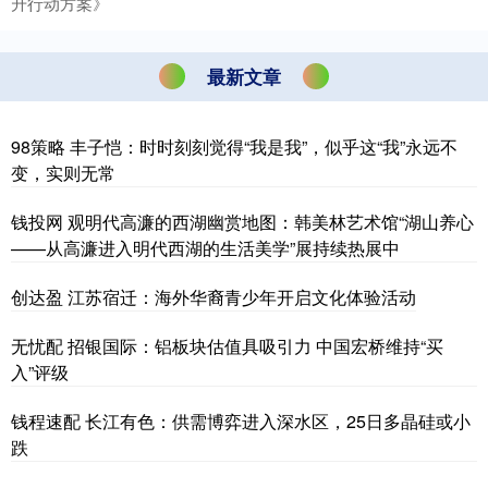
升行动方案》
最新文章
98策略 丰子恺：时时刻刻觉得“我是我”，似乎这“我”永远不
变，实则无常
钱投网 观明代高濂的西湖幽赏地图：韩美林艺术馆“湖山养心
——从高濂进入明代西湖的生活美学”展持续热展中
创达盈 江苏宿迁：海外华裔青少年开启文化体验活动
无忧配 招银国际：铝板块估值具吸引力 中国宏桥维持“买
入”评级
钱程速配 长江有色：供需博弈进入深水区，25日多晶硅或小
跌