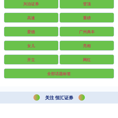
兴泊证券
登顶
高速
重磅
爱德
广州典丰
女儿
亮相
开立
网红
全部话题标签
关注 恒汇证券