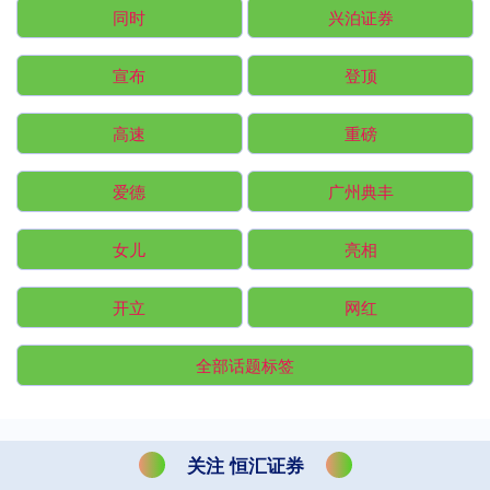
同时
兴泊证券
宣布
登顶
高速
重磅
爱德
广州典丰
女儿
亮相
开立
网红
全部话题标签
关注 恒汇证券