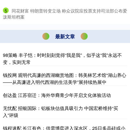
5
​同花财富 特朗普转变立场 称众议院应投票支持司法部公布爱
泼斯坦档案
最新文章
98策略 丰子恺：时时刻刻觉得“我是我”，似乎这“我”永远不
变，实则无常
钱投网 观明代高濂的西湖幽赏地图：韩美林艺术馆“湖山养心
——从高濂进入明代西湖的生活美学”展持续热展中
创达盈 江苏宿迁：海外华裔青少年开启文化体验活动
无忧配 招银国际：铝板块估值具吸引力 中国宏桥维持“买
入”评级
钱程速配 长江有色：供需博弈进入深水区，25日多晶硅或小