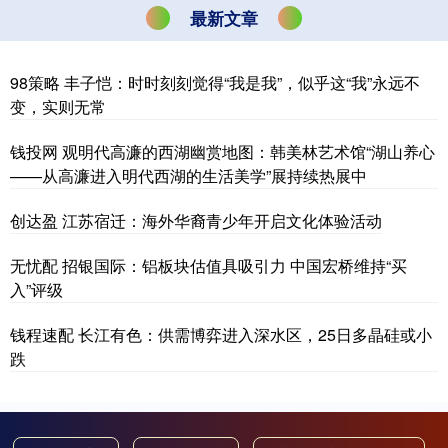
最新文章
98策略 丰子恺：时时刻刻觉得“我是我”，似乎这“我”永远不
变，实则无常
钱投网 观明代高濂的西湖幽赏地图：韩美林艺术馆“湖山养心
——从高濂进入明代西湖的生活美学”展持续热展中
创达盈 江苏宿迁：海外华裔青少年开启文化体验活动
无忧配 招银国际：铝板块估值具吸引力 中国宏桥维持“买
入”评级
钱程速配 长江有色：供需博弈进入深水区，25日多晶硅或小
跌