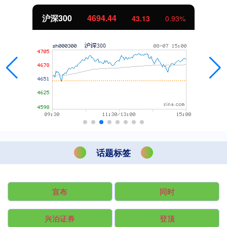
沪深300
4694.44
43.13
0.93%
话题标签
宣布
同时
兴泊证券
登顶