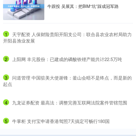
牛跟投 吴展其：把BIM“坑”踩成冠军路
1
​天宇配资 人保财险贵阳开阳支公司：联合县农业农村局助力
开阳县渔业发展
2
​上阳网 丰元股份：已建成的磷酸铁锂产能共计22.5万吨
3
​问道管理 中国驻美大使谢锋：釜山会晤不是终点，而是新的
起点
4
​九龙证券配资 最高法：调整完善互联网法院案件管辖范围
5
​牛掌柜 支付宝申请香港驾照7天搞定可畅行180国