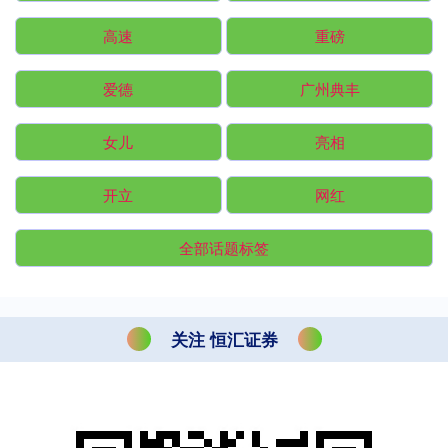
高速
重磅
爱德
广州典丰
女儿
亮相
开立
网红
全部话题标签
关注 恒汇证券