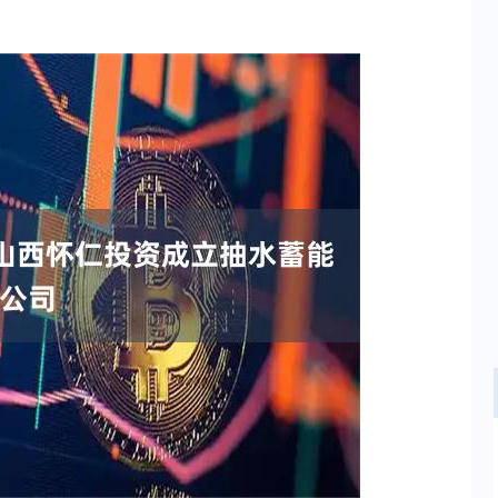
深证成指
14352.54
80%
242.42
1.72%