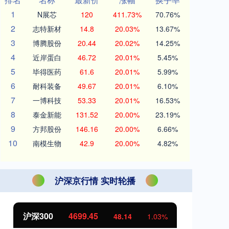
1
N展芯
120
411.73%
70.76%
2
志特新材
14.8
20.03%
13.67%
3
博腾股份
20.44
20.02%
14.25%
4
近岸蛋白
46.72
20.01%
5.45%
5
毕得医药
61.6
20.01%
5.99%
6
耐科装备
49.67
20.01%
6.10%
7
一博科技
53.33
20.01%
16.53%
8
泰金新能
131.52
20.00%
23.19%
9
方邦股份
146.16
20.00%
6.66%
10
南模生物
42.9
20.00%
4.82%
沪深京行情 实时轮播
沪深300
4699.45
北
48.14
1.03%