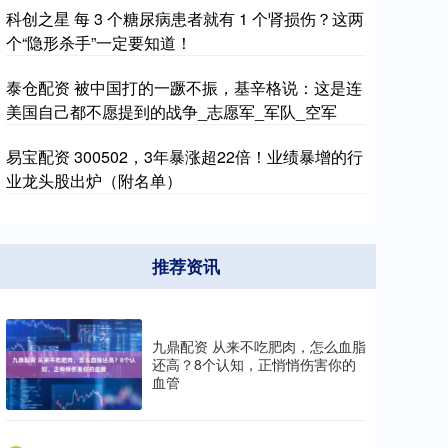
科创之星 每 3 个糖尿病患者就有 1 个肾损伤？这两
个“隐形杀手”一定要知道！
泰仓配资 被中国打的一蹶不振，基辛格说：这是连
美国自己都不愿提到的战争_志愿军_军队_空军
易宝配资 300502，3年暴涨超22倍！业绩暴增的行
业龙头股出炉（附名单）
推荐资讯
九鼎配资 从来不吃肥肉，怎么血脂
还高？8个认知，正悄悄伤害你的
血管