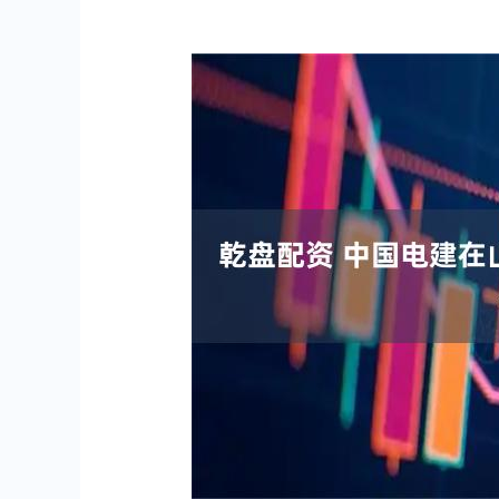
上证指数
3931.41
.80
2.10%
31.06
0.