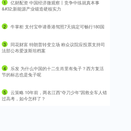
1
​亿财配资 中国经济微观察丨竞争中练就真本事
&#32;新能源产业锻造硬核实力
2
​牛掌柜 支付宝申请香港驾照7天搞定可畅行180国
3
​同花财富 特朗普转变立场 称众议院应投票支持司
法部公布爱泼斯坦档案
4
​乐发 为什么中国的十二生肖里有兔子？西方复活
节的标志也是兔子呢
5
​云策略 10年前，两名江西“夺刀少年”因救全车人错
过高考，如今怎样了？