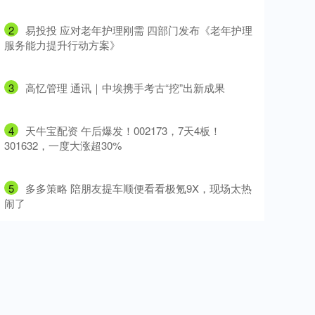
2
​易投投 应对老年护理刚需 四部门发布《老年护理
服务能力提升行动方案》
3
​高忆管理 通讯｜中埃携手考古“挖”出新成果
4
​天牛宝配资 午后爆发！002173，7天4板！
301632，一度大涨超30%
5
​多多策略 陪朋友提车顺便看看极氪9X，现场太热
闹了