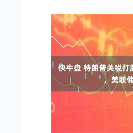
深证成指
14311.01
.68
1.02%
200.89
1