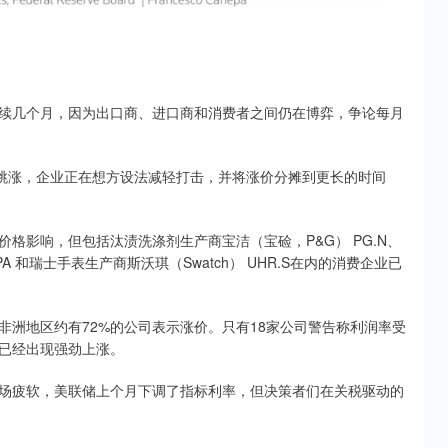
几个月，因为出口商、进口商和消费者之间仍在博弈，争论每月
格跳涨，企业正在想方设法减轻打击，并将涨价分摊到更长的时间
影响，但包括汰渍洗涤剂生产商宝洁（宝硷，P&G） PG.N、
SLX.PA 和瑞士手表生产商斯沃琪（Swatch） UHR.S在内的消费企业已
地区约有72%的公司表示涨价。只有18家公司警告称利润率受
已经出现强劲上涨。
疲软，美联储上个月下调了指标利率，但决策者们在关税驱动的