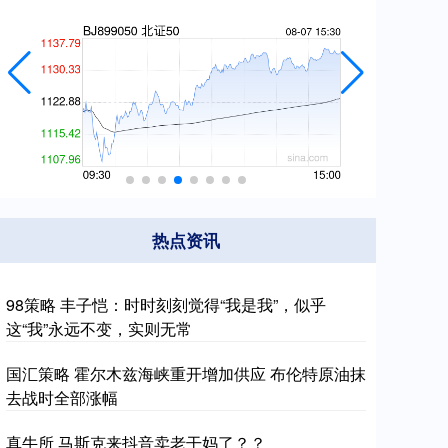
热点资讯
98策略 丰子恺：时时刻刻觉得“我是我”，似乎
这“我”永远不变，实则无常
国汇策略 霍尔木兹海峡重开增加供应 布伦特原油抹
去战时全部涨幅
真牛所 马斯克来抖音卖老干妈了？？