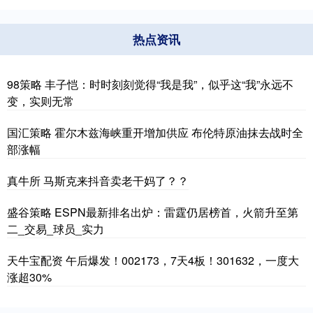
热点资讯
98策略 丰子恺：时时刻刻觉得“我是我”，似乎这“我”永远不
变，实则无常
国汇策略 霍尔木兹海峡重开增加供应 布伦特原油抹去战时全
部涨幅
真牛所 马斯克来抖音卖老干妈了？？
盛谷策略 ESPN最新排名出炉：雷霆仍居榜首，火箭升至第
二_交易_球员_实力
天牛宝配资 午后爆发！002173，7天4板！301632，一度大
涨超30%