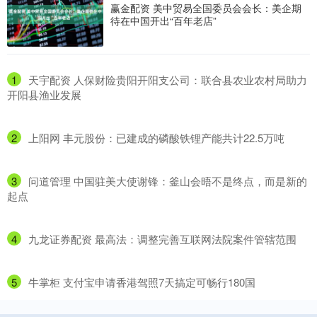
赢金配资 美中贸易全国委员会会长：美企期
待在中国开出“百年老店”
1
​天宇配资 人保财险贵阳开阳支公司：联合县农业农村局助力
开阳县渔业发展
2
​上阳网 丰元股份：已建成的磷酸铁锂产能共计22.5万吨
3
​问道管理 中国驻美大使谢锋：釜山会晤不是终点，而是新的
起点
4
​九龙证券配资 最高法：调整完善互联网法院案件管辖范围
5
​牛掌柜 支付宝申请香港驾照7天搞定可畅行180国