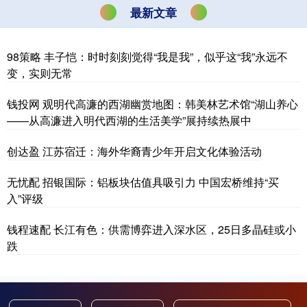
最新文章
98策略 丰子恺：时时刻刻觉得“我是我”，似乎这“我”永远不
变，实则无常
钱投网 观明代高濂的西湖幽赏地图：韩美林艺术馆“湖山养心
——从高濂进入明代西湖的生活美学”展持续热展中
创达盈 江苏宿迁：海外华裔青少年开启文化体验活动
无忧配 招银国际：铝板块估值具吸引力 中国宏桥维持“买
入”评级
钱程速配 长江有色：供需博弈进入深水区，25日多晶硅或小
跌