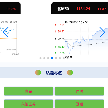
北证50
1134.24
11.37
1.01%
话题标签
宣布
同时
兴泊证券
登顶