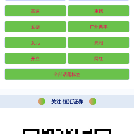
高速
重磅
爱德
广州典丰
女儿
亮相
开立
网红
全部话题标签
关注 恒汇证券